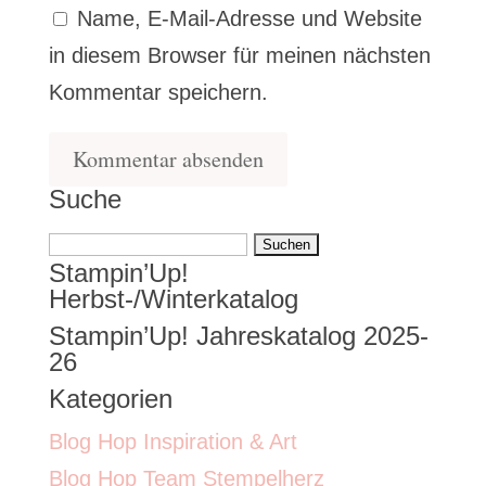
Name, E-Mail-Adresse und Website
in diesem Browser für meinen nächsten
Kommentar speichern.
Suche
Suchen
Stampin’Up!
nach:
Herbst-/Winterkatalog
Stampin’Up! Jahreskatalog 2025-
26
Kategorien
Blog Hop Inspiration & Art
Blog Hop Team Stempelherz