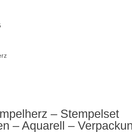
5
erz
mpelherz – Stempelset
n – Aquarell – Verpacku