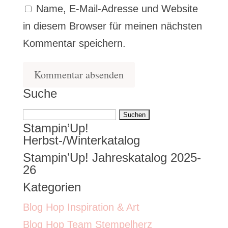
Name, E-Mail-Adresse und Website
in diesem Browser für meinen nächsten
Kommentar speichern.
Suche
Suchen
Stampin’Up!
nach:
Herbst-/Winterkatalog
Stampin’Up! Jahreskatalog 2025-
26
Kategorien
Blog Hop Inspiration & Art
Blog Hop Team Stempelherz