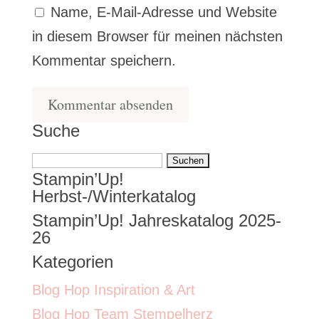
Name, E-Mail-Adresse und Website
in diesem Browser für meinen nächsten
Kommentar speichern.
Suche
Suchen
Stampin’Up!
nach:
Herbst-/Winterkatalog
Stampin’Up! Jahreskatalog 2025-
26
Kategorien
Blog Hop Inspiration & Art
Blog Hop Team Stempelherz