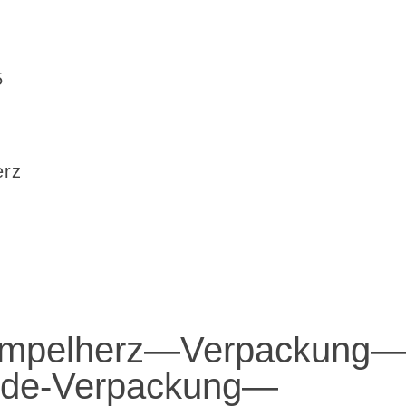
5
erz
empelherz—Verpackung
nde-Verpackung—