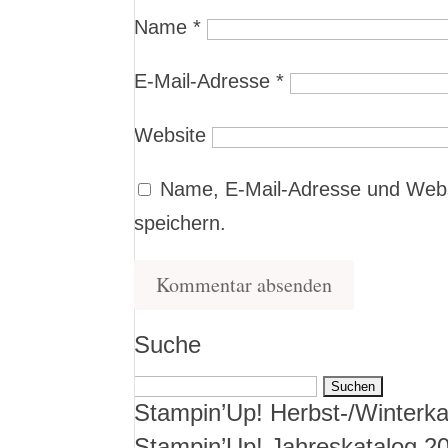
Name
*
E-Mail-Adresse
*
Website
Name, E-Mail-Adresse und Webs
speichern.
Suche
Suchen
Stampin’Up! Herbst-/Winterka
nach:
Stampin’Up! Jahreskatalog 2