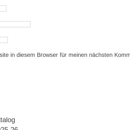
ite in diesem Browser für meinen nächsten Kom
talog
025-26