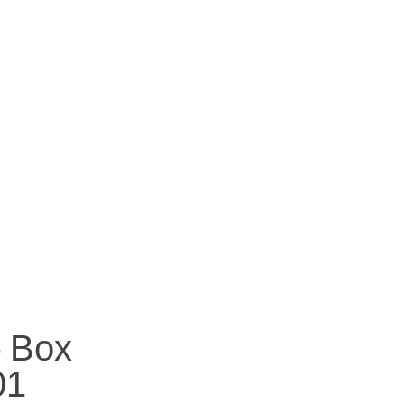
– Box
01