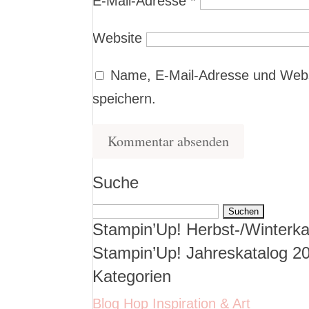
E-Mail-Adresse
*
Website
Name, E-Mail-Adresse und Webs
speichern.
Suche
Suchen
Stampin’Up! Herbst-/Winterka
nach:
Stampin’Up! Jahreskatalog 2
Kategorien
Blog Hop Inspiration & Art