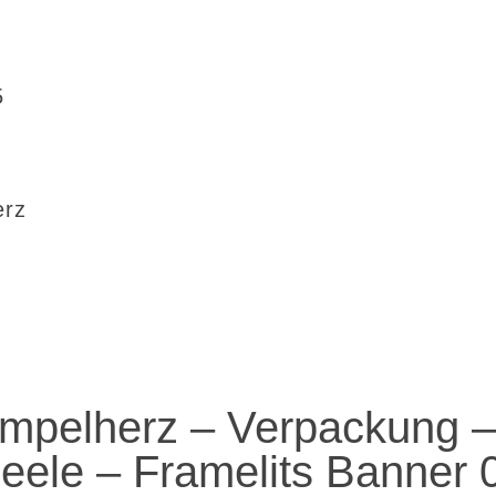
5
erz
mpelherz – Verpackung 
eele – Framelits Banner 