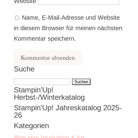
Website
Name, E-Mail-Adresse und Website
in diesem Browser für meinen nächsten
Kommentar speichern.
Suche
Suchen
Stampin’Up!
nach:
Herbst-/Winterkatalog
Stampin’Up! Jahreskatalog 2025-
26
Kategorien
Blog Hop Inspiration & Art