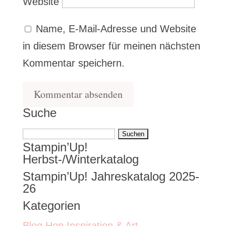
Website
Name, E-Mail-Adresse und Website
in diesem Browser für meinen nächsten
Kommentar speichern.
Suche
Suchen
Stampin’Up!
nach:
Herbst-/Winterkatalog
Stampin’Up! Jahreskatalog 2025-
26
Kategorien
Blog Hop Inspiration & Art