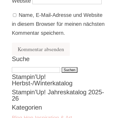
Website
Name, E-Mail-Adresse und Website
in diesem Browser für meinen nächsten
Kommentar speichern.
Suche
Suchen
Stampin’Up!
nach:
Herbst-/Winterkatalog
Stampin’Up! Jahreskatalog 2025-
26
Kategorien
Blog Hop Inspiration & Art