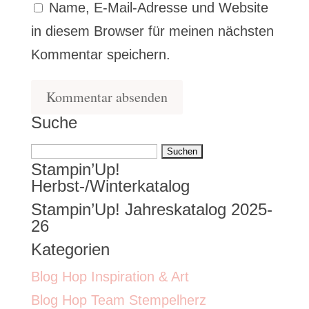
Name, E-Mail-Adresse und Website
in diesem Browser für meinen nächsten
Kommentar speichern.
Suche
Suchen
Stampin’Up!
nach:
Herbst-/Winterkatalog
Stampin’Up! Jahreskatalog 2025-
26
Kategorien
Blog Hop Inspiration & Art
Blog Hop Team Stempelherz