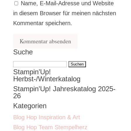
Name, E-Mail-Adresse und Website
in diesem Browser für meinen nächsten
Kommentar speichern.
Suche
Suchen
Stampin’Up!
nach:
Herbst-/Winterkatalog
Stampin’Up! Jahreskatalog 2025-
26
Kategorien
Blog Hop Inspiration & Art
Blog Hop Team Stempelherz