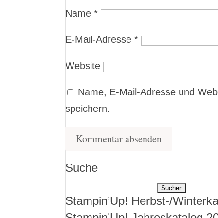
Name
*
E-Mail-Adresse
*
Website
Name, E-Mail-Adresse und Webs
speichern.
Suche
Suchen
Stampin’Up! Herbst-/Winterka
nach:
Stampin’Up! Jahreskatalog 2