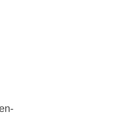
-
en-