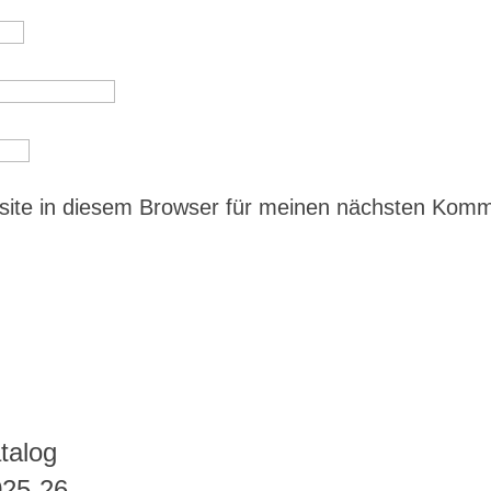
ite in diesem Browser für meinen nächsten Kom
talog
025-26