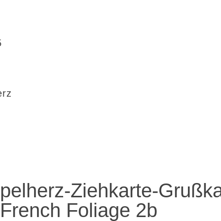
5
erz
elherz-Ziehkarte-Grußka
French Foliage 2b