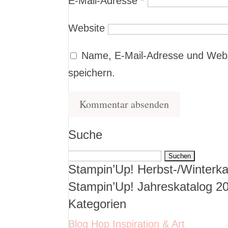
E-Mail-Adresse
*
Website
Name, E-Mail-Adresse und Webs
speichern.
Suche
Suchen
Stampin’Up! Herbst-/Winterka
nach:
Stampin’Up! Jahreskatalog 2
Kategorien
Blog Hop Inspiration & Art