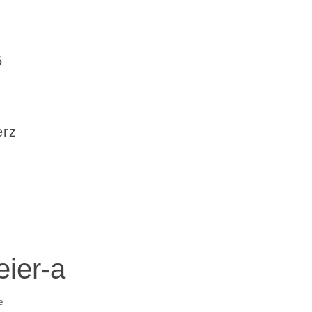
5
erz
ier-a
e