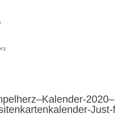
5
erz
pelherz–Kalender-2020–
tenkartenkalender-Just-f