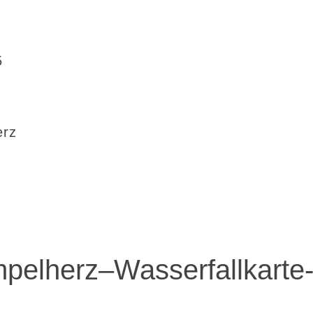
5
erz
elherz–Wasserfallkarte