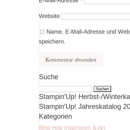
E-Mail-Adresse
*
Website
Name, E-Mail-Adresse und Webs
speichern.
Suche
Suchen
Stampin’Up! Herbst-/Winterka
nach:
Stampin’Up! Jahreskatalog 2
Kategorien
Blog Hop Inspiration & Art