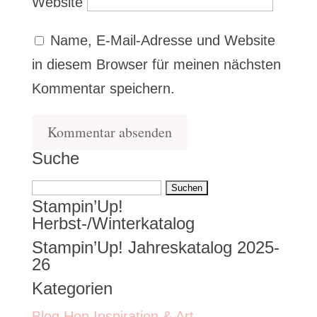
Website
Name, E-Mail-Adresse und Website
in diesem Browser für meinen nächsten
Kommentar speichern.
Suche
Suchen
Stampin’Up!
nach:
Herbst-/Winterkatalog
Stampin’Up! Jahreskatalog 2025-
26
Kategorien
Blog Hop Inspiration & Art