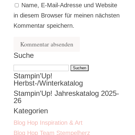
Name, E-Mail-Adresse und Website
in diesem Browser für meinen nächsten
Kommentar speichern.
Suche
Suchen
Stampin’Up!
nach:
Herbst-/Winterkatalog
Stampin’Up! Jahreskatalog 2025-
26
Kategorien
Blog Hop Inspiration & Art
Blog Hop Team Stempelherz