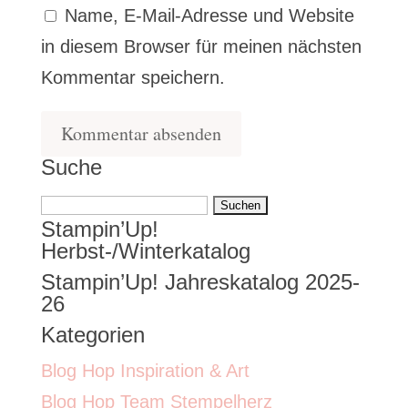
Name, E-Mail-Adresse und Website
in diesem Browser für meinen nächsten
Kommentar speichern.
Suche
Suchen
Stampin’Up!
nach:
Herbst-/Winterkatalog
Stampin’Up! Jahreskatalog 2025-
26
Kategorien
Blog Hop Inspiration & Art
Blog Hop Team Stempelherz