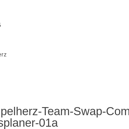
5
erz
pelherz-Team-Swap-Com
planer-01a