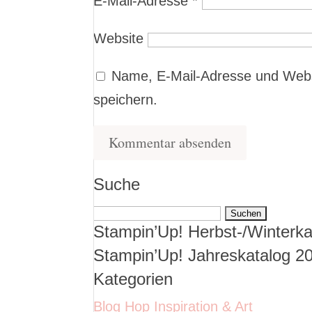
E-Mail-Adresse
*
Website
Name, E-Mail-Adresse und Webs
speichern.
Suche
Suchen
Stampin’Up! Herbst-/Winterka
nach:
Stampin’Up! Jahreskatalog 2
Kategorien
Blog Hop Inspiration & Art