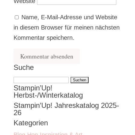
Website
Name, E-Mail-Adresse und Website
in diesem Browser für meinen nächsten
Kommentar speichern.
Suche
Suchen
Stampin’Up!
nach:
Herbst-/Winterkatalog
Stampin’Up! Jahreskatalog 2025-
26
Kategorien
Blog Hop Inspiration & Art