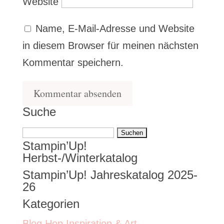
Website
Name, E-Mail-Adresse und Website
in diesem Browser für meinen nächsten
Kommentar speichern.
Suche
Suchen
Stampin’Up!
nach:
Herbst-/Winterkatalog
Stampin’Up! Jahreskatalog 2025-
26
Kategorien
Blog Hop Inspiration & Art