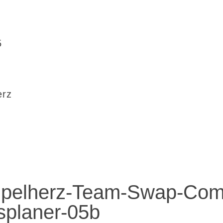
5
erz
pelherz-Team-Swap-Com
planer-05b