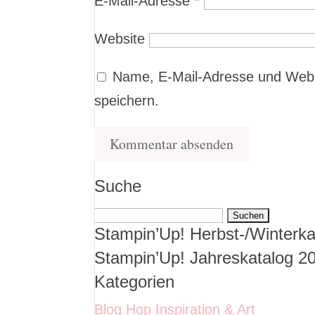
E-Mail-Adresse
*
Website
Name, E-Mail-Adresse und Webs
speichern.
Suche
Suchen
Stampin’Up! Herbst-/Winterka
nach:
Stampin’Up! Jahreskatalog 2
Kategorien
Blog Hop Inspiration & Art