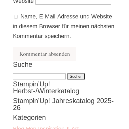
Website
Name, E-Mail-Adresse und Website
in diesem Browser für meinen nächsten
Kommentar speichern.
Suche
Suchen
Stampin’Up!
nach:
Herbst-/Winterkatalog
Stampin’Up! Jahreskatalog 2025-
26
Kategorien
Blog Hop Inspiration & Art