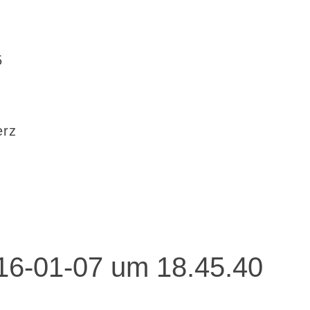
5
erz
016-01-07 um 18.45.40