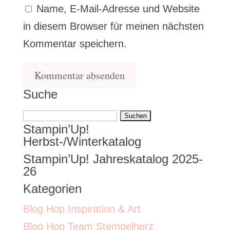
Name, E-Mail-Adresse und Website
in diesem Browser für meinen nächsten
Kommentar speichern.
Suche
Suchen
Stampin’Up!
nach:
Herbst-/Winterkatalog
Stampin’Up! Jahreskatalog 2025-
26
Kategorien
Blog Hop Inspiration & Art
Blog Hop Team Stempelherz