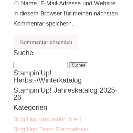
Name, E-Mail-Adresse und Website
in diesem Browser für meinen nächsten
Kommentar speichern.
Suche
Suchen
Stampin’Up!
nach:
Herbst-/Winterkatalog
Stampin’Up! Jahreskatalog 2025-
26
Kategorien
Blog Hop Inspiration & Art
Blog Hop Team Stempelherz