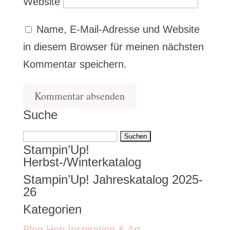
Website
Name, E-Mail-Adresse und Website
in diesem Browser für meinen nächsten
Kommentar speichern.
Suche
Suchen
Stampin’Up!
nach:
Herbst-/Winterkatalog
Stampin’Up! Jahreskatalog 2025-
26
Kategorien
Blog Hop Inspiration & Art