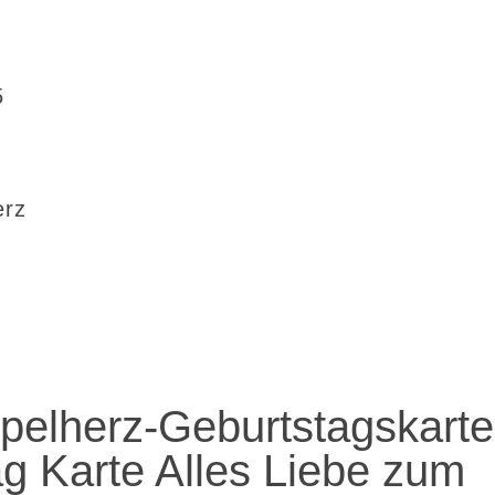
5
erz
elherz-Geburtstagskarte
g Karte Alles Liebe zum