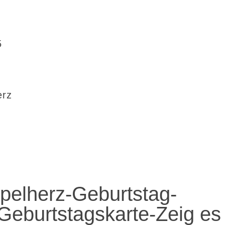
5
erz
elherz-Geburtstag-
eburtstagskarte-Zeig es