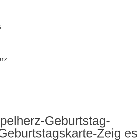
5
erz
elherz-Geburtstag-
eburtstagskarte-Zeig es