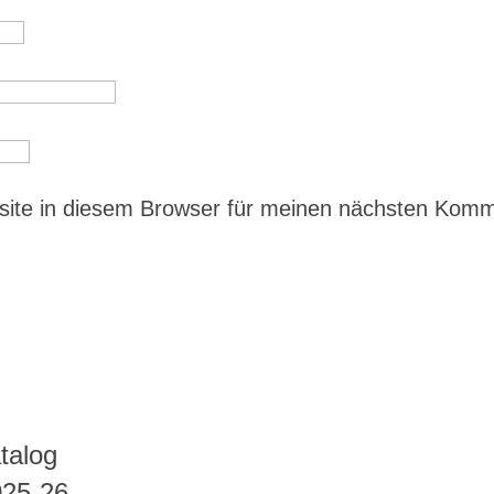
ite in diesem Browser für meinen nächsten Kom
talog
025-26