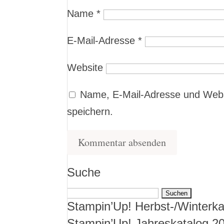
Name
*
E-Mail-Adresse
*
Website
Name, E-Mail-Adresse und Webs
speichern.
Suche
Suchen
Stampin’Up! Herbst-/Winterka
nach:
Stampin’Up! Jahreskatalog 2