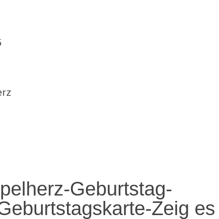
5
erz
elherz-Geburtstag-
eburtstagskarte-Zeig es