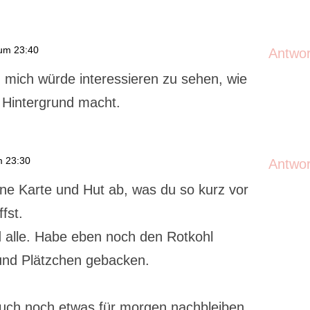
um 23:40
Antwo
l, mich würde interessieren zu sehen, wie
 Hintergrund macht.
m 23:30
Antwo
öne Karte und Hut ab, was du so kurz vor
fst.
nd alle. Habe eben noch den Rotkohl
und Plätzchen gebacken.
 auch noch etwas für morgen nachbleiben