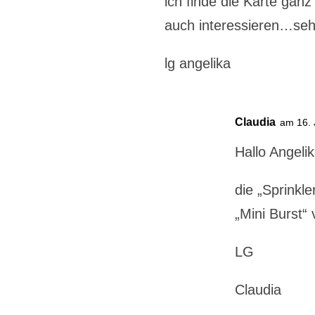
ich finde die Karte gan
auch interessieren…sehen
lg angelika
Claudia
am 16. 
Hallo Angelik
die „Sprinkl
„Mini Burst“
LG
Claudia