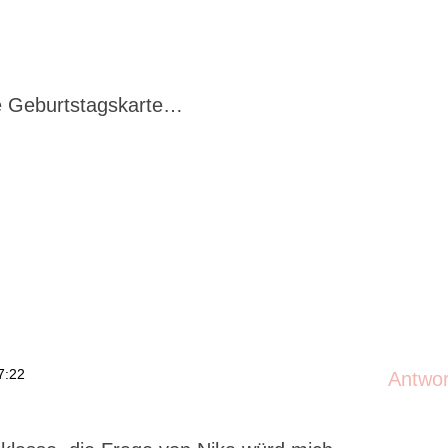
re Geburtstagskarte…
7:22
Antwo