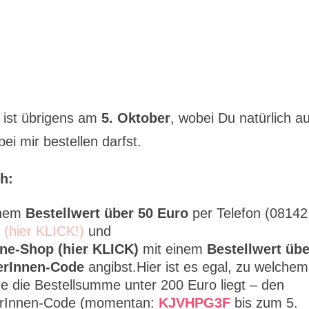
ist übrigens am
5. Oktober
, wobei Du natürlich a
i mir bestellen darfst.
h:
inem
Bestellwert über 50 Euro
per Telefon (08142
l (hier KLICK!)
und
ine-Shop (hier KLICK)
mit einem
Bestellwert übe
erInnen-Code
angibst.Hier ist es egal, zu welchem
e die Bestellsumme unter 200 Euro liegt – den
berInnen-Code (momentan:
KJVHPG3F
bis zum 5.