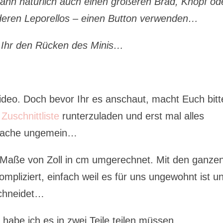
nn natürlich auch einen größeren Brad, Knopf od
deren Leporellos – einen Button verwenden…
t Ihr den Rücken des Minis…
eo. Doch bevor Ihr es anschaut, macht Euch bitt
Zuschnittliste
runterzuladen und erst mal alles
e Sache ungemein…
e Maße von Zoll in cm umgerechnet. Mit den ganze
ompliziert, einfach weil es für uns ungewohnt ist u
schneidet…
 habe ich es in zwei Teile teilen müssen…