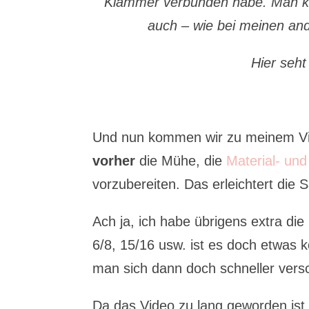
Klammer verbunden habe. Man ka
auch – wie bei meinen an
Hier seh
Und nun kommen wir zu meinem Vid
vorher
die Mühe, die
Material- und 
vorzubereiten. Das erleichtert di
Ach ja, ich habe übrigens extra di
6/8, 15/16 usw. ist es doch etwas k
man sich dann doch schneller ver
Da das Video zu lang geworden ist,