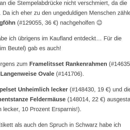
n die Stempelabdrücke nicht verschmiert, da die
. Da ich eher zu den ungeduldigen Menschen zähl
gföhn
(#129055, 36 €) nachgeholfen 😉
be ich übrigens im Kaufland entdeckt… Für die
im Beutel) gab es auch!
birgens zum
Framelitsset Rankenrahmen
(#14635
 Langenweise Ovale
(#141706).
pelset Unheimlich lecker
(#148430, 19 €) und di
mentstanze Feldermäuse
(148014, 22 €) ausgest
 lecker, 10 Prozent Ersparnis!).
ikett als auch den Spruch in Schwarz habe ich