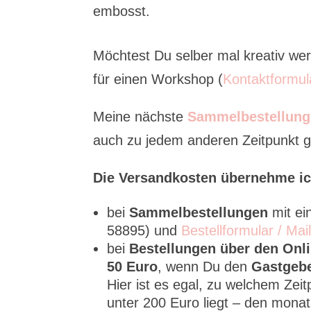
embosst.
Möchtest Du selber mal kreativ w
für einen Workshop (
Kontaktformul
Meine nächste
Sammelbestellung
auch zu jedem anderen Zeitpunkt ge
Die Versandkosten übernehme ic
bei
Sammelbestellungen
mit e
58895) und
Bestellformular / Mai
bei
Bestellungen über den Onl
50 Euro
, wenn Du den
Gastgeb
Hier ist es egal, zu welchem Zei
unter 200 Euro liegt – den mona