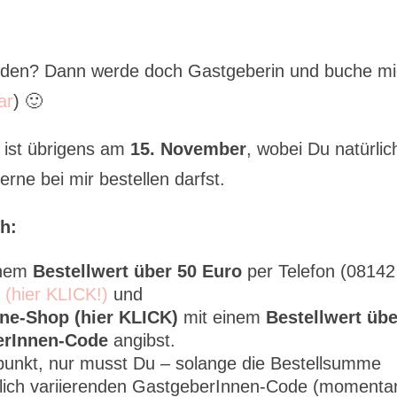
erden? Dann werde doch Gastgeberin und buche m
ar
) 🙂
ist übrigens am
15. November
, wobei Du natürlic
rne bei mir bestellen darfst.
h:
inem
Bestellwert über 50 Euro
per Telefon (08142
l (hier KLICK!)
und
ine-Shop (hier KLICK)
mit einem
Bestellwert übe
erInnen-Code
angibst.
tpunkt, nur musst Du – solange die Bestellsumme
tlich variierenden GastgeberInnen-Code (momenta