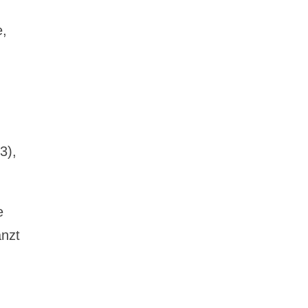
e,
3),
e
anzt