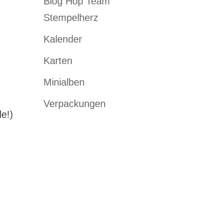
Blog Hop Team
Stempelherz
Kalender
Karten
Minialben
Verpackungen
e!)
r