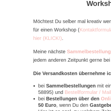
Worksh
Möchtest Du selber mal kreativ w
für einen Workshop (
Kontaktformul
hier (KLICK!)
.
Meine nächste
Sammelbestellung
jedem anderen Zeitpunkt gerne bei m
Die Versandkosten übernehme ic
bei
Sammelbestellungen
mit e
58895) und
Bestellformular / Mai
bei
Bestellungen über den
Onli
50 Euro
, wenn Du den
Gastgeb