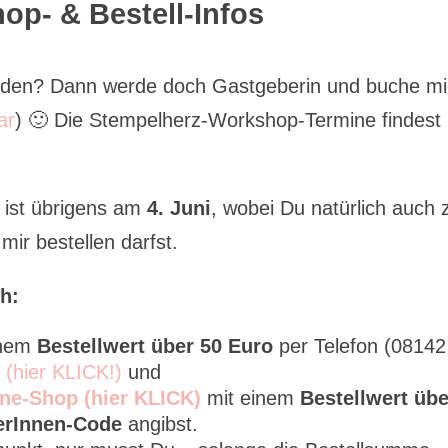
op- & Bestell-Infos
erden? Dann werde doch Gastgeberin und buche m
ar
) 🙂 Die Stempelherz-Workshop-Termine findest
ist übrigens am
4. Juni
, wobei Du natürlich auch 
ir bestellen darfst.
h:
inem
Bestellwert über 50 Euro
per Telefon (08142
l (hier KLICK!)
und
ne-Shop (hier KLICK)
mit einem
Bestellwert übe
erInnen-Code
angibst.