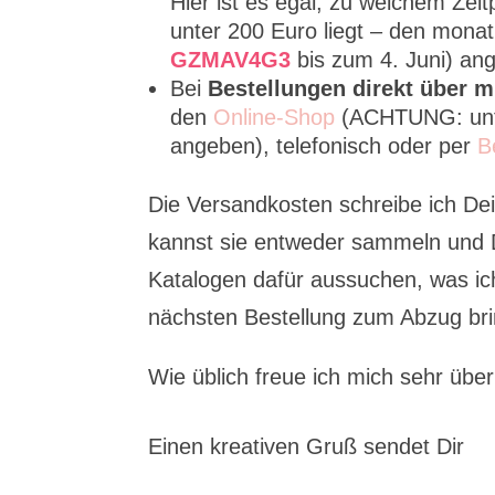
Hier ist es egal, zu welchem Zei
unter 200 Euro liegt – den mona
GZMAV4G3
bis zum 4. Juni) an
Bei
Bestellungen direkt über m
den
Online-Shop
(ACHTUNG: unt
angeben), telefonisch oder per
B
Die Versandkosten schreibe ich De
kannst sie entweder sammeln und D
Katalogen dafür aussuchen, was ich
nächsten Bestellung zum Abzug br
Wie üblich freue ich mich sehr übe
Einen kreativen Gruß sendet Dir