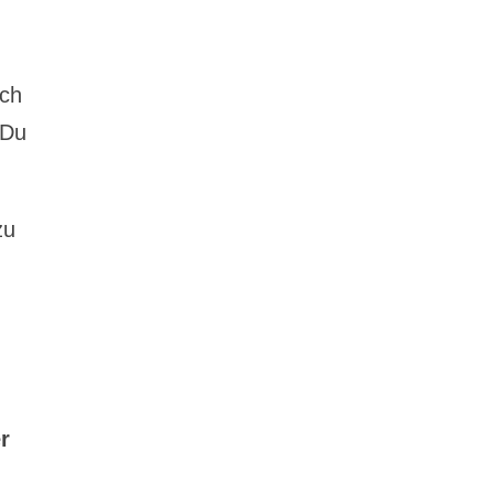
ich
 Du
zu
r