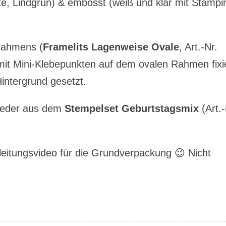
tte, Lindgrün) & embosst (weiß und klar mit Stampi
lrahmens (
Framelits Lagenweise Ovale
, Art.-Nr.
 mit Mini-Klebepunkten auf dem ovalen Rahmen fixi
intergrund gesetzt.
ieder aus dem
Stempelset Geburtstagsmix
(Art.-
leitungsvideo für die Grundverpackung 😉 Nicht