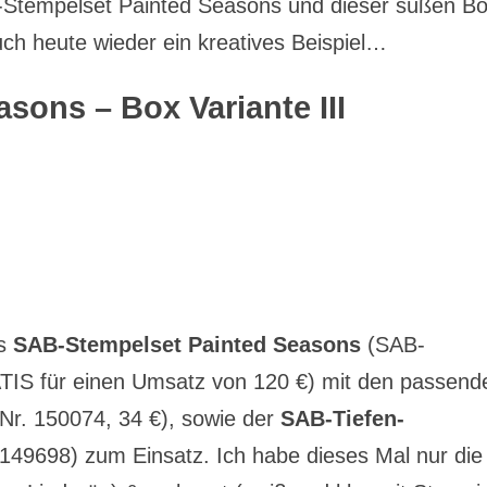
Stempelset Painted Seasons und dieser süßen B
h heute wieder ein kreatives Beispiel…
sons – Box Variante III
as
SAB-Stempelset Painted Seasons
(
SAB-
TIS für einen Umsatz von 120 €
) mit den passend
-Nr. 150074, 34 €), sowie der
SAB-Tiefen-
 149698) zum Einsatz. Ich habe dieses Mal nur die