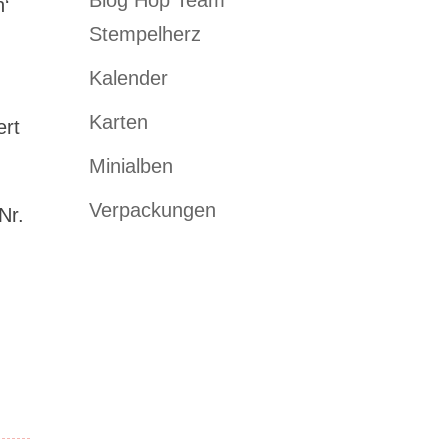
Blog Hop Team
n‘
Stempelherz
Kalender
Karten
ert
Minialben
Verpackungen
Nr.