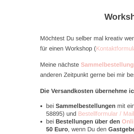
Worksh
Möchtest Du selber mal kreativ w
für einen Workshop (
Kontaktformul
Meine nächste
Sammelbestellung
anderen Zeitpunkt gerne bei mir bes
Die Versandkosten übernehme ic
bei
Sammelbestellungen
mit e
58895) und
Bestellformular / Mai
bei
Bestellungen über den
Onli
50 Euro
, wenn Du den
Gastgeb