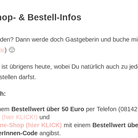
op- & Bestell-Infos
erden? Dann werde doch Gastgeberin und buche m
ar
) 🙂
ist übrigens heute, wobei Du natürlich auch zu je
tellen darfst.
h:
inem
Bestellwert über 50 Euro
per Telefon (08142
l (hier KLICK!)
und
ne-Shop (hier KLICK)
mit einem
Bestellwert übe
erInnen-Code
angibst.