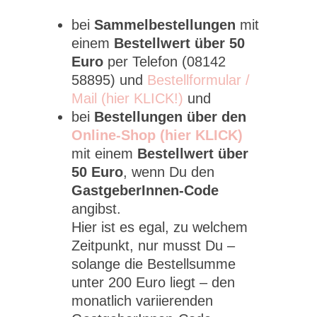
bei
Sammelbestellungen
mit
einem
Bestellwert über 50
Euro
per Telefon (08142
58895) und
Bestellformular /
Mail (hier KLICK!)
und
bei
Bestellungen über den
Online-Shop (hier KLICK)
mit einem
Bestellwert über
50 Euro
, wenn Du den
GastgeberInnen-Code
angibst.
Hier ist es egal, zu welchem
Zeitpunkt, nur musst Du –
solange die Bestellsumme
unter 200 Euro liegt – den
monatlich variierenden