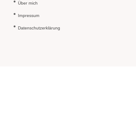
Über mich
Impressum
Datenschutzerklärung
Archiv
Archiv
Copyright © 2011-2024 · Stempelherz by Claudia Becht