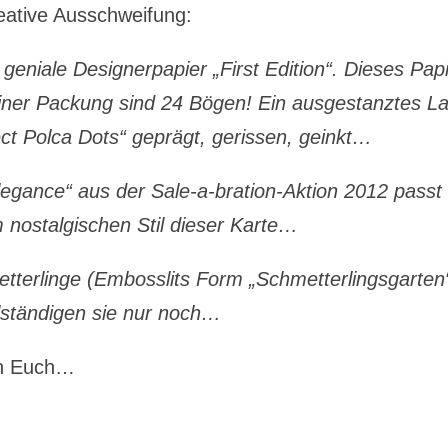
eative Ausschweifung:
eniale Designerpapier „First Edition“. Dieses Pap
einer Packung sind 24 Bögen!
Ein ausgestanztes La
ect Polca Dots“ geprägt, gerissen, geinkt…
egance“ aus der Sale-a-bration-Aktion 2012 passt
nostalgischen Stil dieser Karte…
terlinge (Embosslits Form „Schmetterlingsgarten
lständigen sie nur noch…
ch Euch…