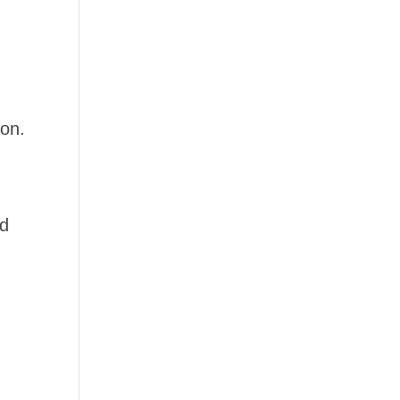
on.
nd