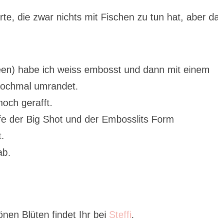
te, die zwar nichts mit Fischen zu tun hat, aber d
een) habe ich weiss embosst und dann mit einem
nochmal umrandet.
och gerafft.
lfe der Big Shot und der Embosslits Form
t.
ab.
nen Blüten findet Ihr bei
Steffi
.