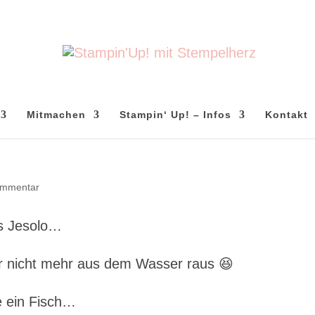
Mitmachen
Stampin‘ Up! – Infos
Kontakt
e
ommentar
us Jesolo…
r nicht mehr aus dem Wasser raus 😆
e ein Fisch…