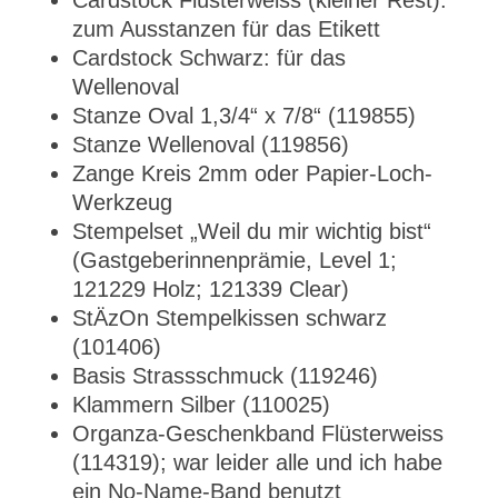
Cardstock Flüsterweiss (kleiner Rest):
zum Ausstanzen für das Etikett
Cardstock Schwarz: für das
Wellenoval
Stanze Oval 1,3/4“ x 7/8“ (119855)
Stanze Wellenoval (119856)
Zange Kreis 2mm oder Papier-Loch-
Werkzeug
Stempelset „Weil du mir wichtig bist“
(Gastgeberinnenprämie, Level 1;
121229 Holz; 121339 Clear)
StÄzOn Stempelkissen schwarz
(101406)
Basis Strassschmuck (119246)
Klammern Silber (110025)
Organza-Geschenkband Flüsterweiss
(114319); war leider alle und ich habe
ein No-Name-Band benutzt