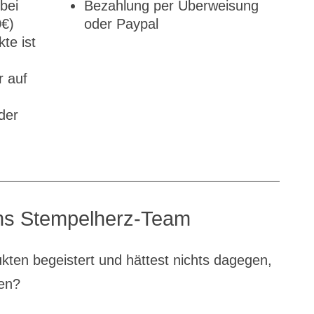
bei
Bezahlung per Überweisung
0€)
oder Paypal
te ist
r auf
der
s Stempelherz-Team
kten begeistert und hättest nichts dagegen,
ren?