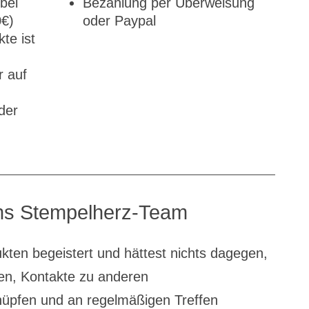
bei
Bezahlung per Überweisung
0€)
oder Paypal
te ist
r auf
der
s Stempelherz-Team
kten begeistert und hättest nichts dagegen,
en, Kontakte zu anderen
nüpfen und an regelmäßigen Treffen