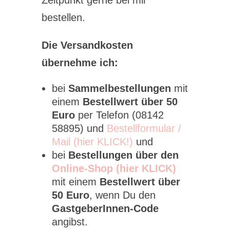
Zeitpunkt gerne bei mir
bestellen.
Die Versandkosten
übernehme ich:
bei
Sammelbestellungen
mit
einem
Bestellwert über 50
Euro
per Telefon (08142
58895) und
Bestellformular /
Mail (hier KLICK!)
und
bei
Bestellungen über den
Online-Shop (hier KLICK)
mit einem
Bestellwert über
50 Euro
, wenn Du den
GastgeberInnen-Code
angibst.