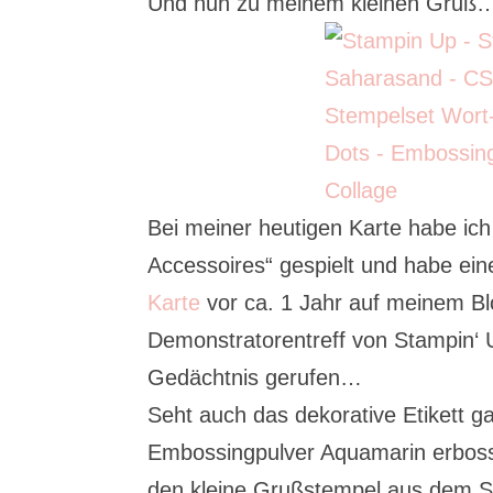
Und nun zu meinem kleinen Gruß
Bei meiner heutigen Karte habe ic
Accessoires“ gespielt und habe ein
Karte
vor ca. 1 Jahr auf meinem Bl
Demonstratorentreff von Stampin‘ U
Gedächtnis gerufen…
Seht auch das dekorative Etikett 
Embossingpulver Aquamarin erbosst
den kleine Grußstempel aus dem Sa