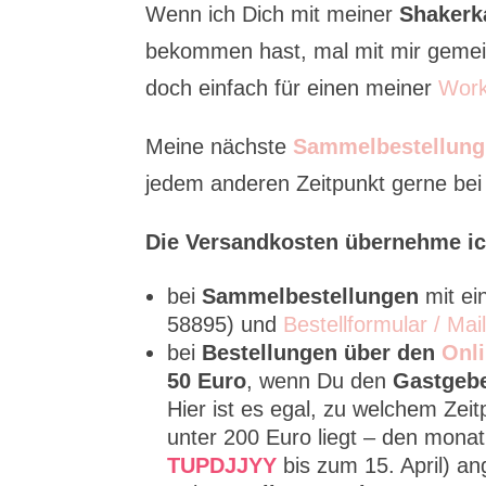
Wenn ich Dich mit meiner
Shakerk
bekommen hast, mal mit mir gemei
doch einfach für einen meiner
Work
Meine nächste
Sammelbestellung
jedem anderen Zeitpunkt gerne bei m
Die Versandkosten übernehme ic
bei
Sammelbestellungen
mit e
58895) und
Bestellformular / Mai
bei
Bestellungen über den
Onl
50 Euro
, wenn Du den
Gastgeb
Hier ist es egal, zu welchem Zei
unter 200 Euro liegt – den mona
TUPDJJYY
bis zum 15. April) a