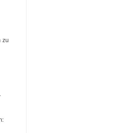
h zu
r
n: