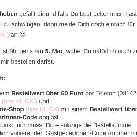
ehoben
gefällt dir und falls Du Lust bekommen hast
 zu schwingen, dann melde Dich doch einfach für
CK!)
an 🙂
ist übrigens am
5. Mai
, wobei Du natürlich auch z
ir bestellen darfst.
h:
inem
Bestellwert über 50 Euro
per Telefon (08142
l (hier KLICK!)
und
line-Shop
(hier KLICK)
mit einem
Bestellwert übe
erInnen-Code
angibst.
tpunkt, nur musst Du – solange die Bestellsumme
tlich variierenden GastgeberInnen-Code (momenta