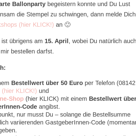
arte Ballonparty
begeistern konnte und Du Lust
nsam die Stempel zu schwingen, dann melde Dich
shops (hier KLICK!)
an 🙂
ist übrigens am
15. April
, wobei Du natürlich auc
ir bestellen darfst.
h:
inem
Bestellwert über 50 Euro
per Telefon (08142
l (hier KLICK!)
und
ine-Shop
(hier KLICK) mit einem
Bestellwert übe
erInnen-Code
angibst.
tpunkt, nur musst Du – solange die Bestellsumme
tlich variierenden GastgeberInnen-Code (momenta
ngeben.