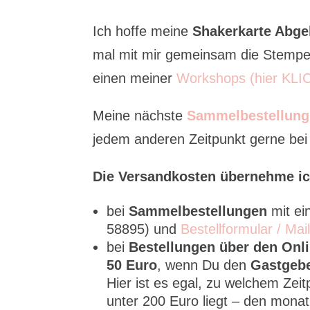
Ich hoffe meine
Shakerkarte Abg
mal mit mir gemeinsam die Stempel
einen meiner
Workshops (hier KLI
Meine nächste
Sammelbestellung
jedem anderen Zeitpunkt gerne bei m
Die Versandkosten übernehme ic
bei
Sammelbestellungen
mit e
58895) und
Bestellformular / Mai
bei
Bestellungen über den On
50 Euro
, wenn Du den
Gastgeb
Hier ist es egal, zu welchem Zei
unter 200 Euro liegt – den mona